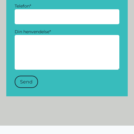
Telefon
*
Din henvendelse
*