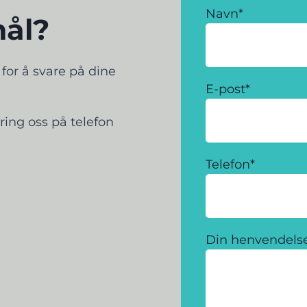
Navn
*
mål?
g for å svare på dine
E-post
*
ring oss på telefon
Telefon
*
Din henvendels