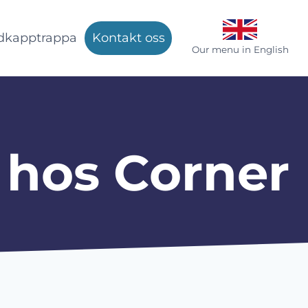
dkapptrappa
Kontakt oss
Our menu in English
hos Corner