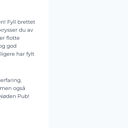
! Fyll brettet
 krysser du av
r flotte
 og god
igere har fylt
erfaring.
, men også
s Nøden Pub!