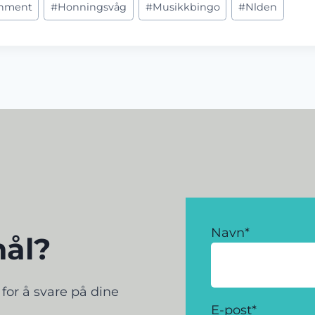
inment
#
Honningsvåg
#
Musikkbingo
#
Nlden
Navn
*
mål?
g for å svare på dine
E-post
*