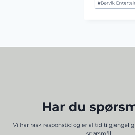
#
Børvik Enterta
Tags:
Har du spørs
​Vi har rask responstid og er alltid ​tilgjengeli
spørsmål.