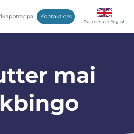
dkapptrappa
Kontakt oss
Our menu in English
utter mai
kbingo