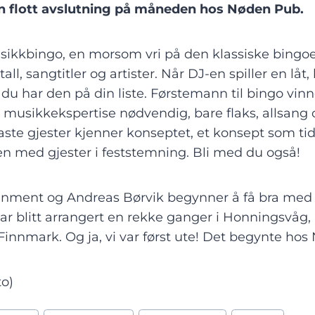
 en flott avslutning på måneden hos Nøden Pub.
ikkbingo, en morsom vri på den klassiske bingoen
all, sangtitler og artister. Når DJ-en spiller en låt,
 du har den på din liste. Førstemann til bingo vinne
 musikkekspertise nødvendig, bare flaks, allsang
ste gjester kjenner konseptet, et konsept som tidl
en med gjester i feststemning. Bli med du også!
inment og Andreas Børvik begynner å få bra med 
r blitt arrangert en rekke ganger i Honningsvåg
 Finnmark. Og ja, vi var først ute! Det begynte ho
to)