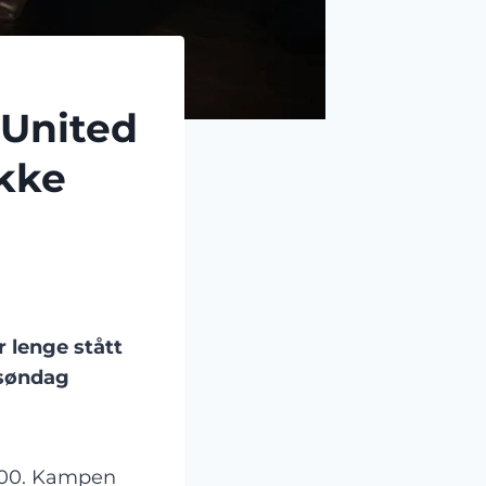
 United
ikke
 lenge stått
 søndag
6:00. Kampen