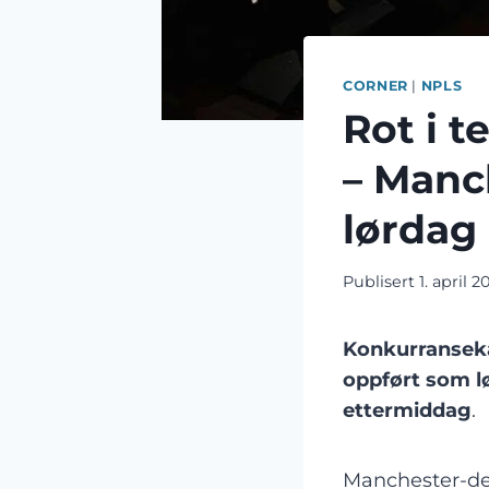
CORNER
|
NPLS
Rot i 
– Manc
lørdag
Publisert
1. april 2
Konkurranseka
oppført som l
ettermiddag
.
Manchester-der