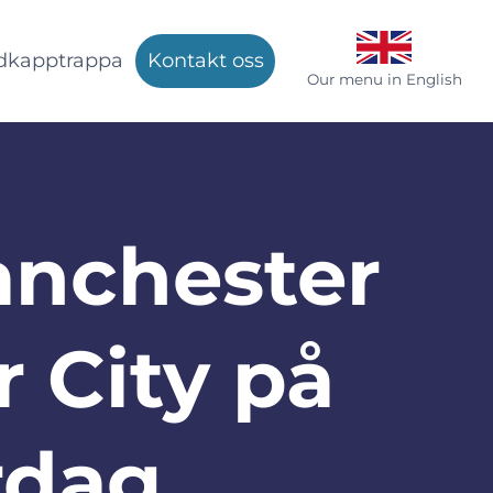
dkapptrappa
Kontakt oss
Our menu in English
Manchester
 City på
rdag