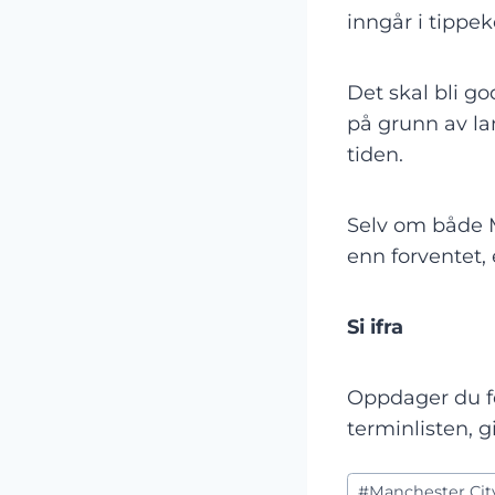
inngår i tippe
Det skal bli go
på grunn av la
tiden.
Selv om både M
enn forventet,
Si ifra
Oppdager du fe
terminlisten, g
Post
#
Manchester Cit