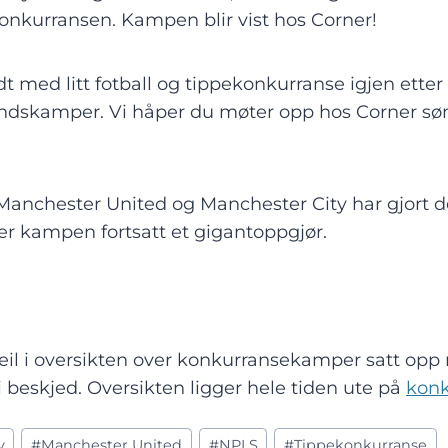
konkurransen. Kampen blir vist hos Corner!
dt med litt fotball og tippekonkurranse igjen ette
ndskamper. Vi håper du møter opp hos Corner sønd
anchester United og Manchester City har gjort de
 er kampen fortsatt et gigantoppgjør.
il i oversikten over konkurransekamper satt opp
i beskjed. Oversikten ligger hele tiden ute på
konk
y
#
Manchester United
#
NPLS
#
Tippekonkurranse