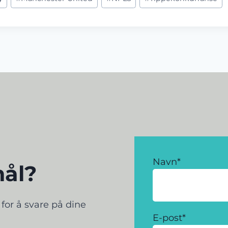
Navn
*
mål?
g for å svare på dine
E-post
*