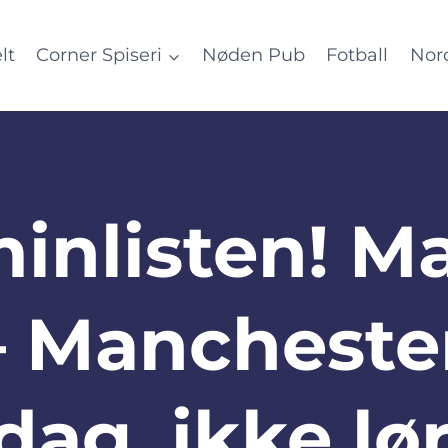
lt
Corner Spiseri
Nøden Pub
Fotball
Nor
minlisten! 
– Manchester
dag, ikke lø