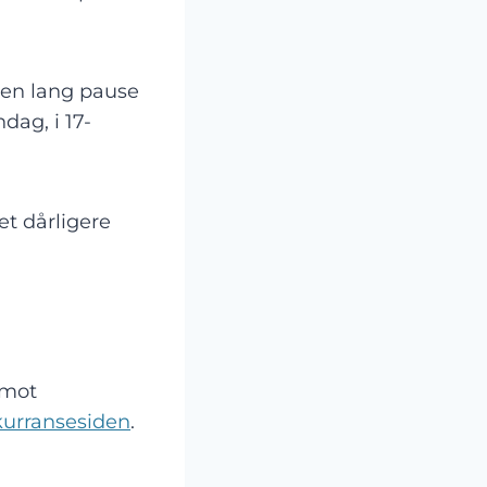
r en lang pause
ag, i 17-
t dårligere
 mot
urransesiden
.