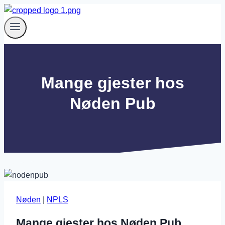
Skip
to
content
Mange gjester hos
Nøden Pub
Nøden
|
NPLS
Mange gjester hos Nøden Pub