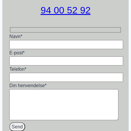
94 00 52 92
Navn
*
E-post
*
Telefon
*
Din henvendelse
*