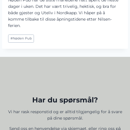
Nøden Pub har de siste månedene hatt åpent de fleste
dager i uken. Det har vært trivelig, hektisk, og bra for
både gjester og Uteliv i Nordkapp. Vi håper på å
komme tilbake til disse åpningstidene etter Nilsen-
ferien.
Post
#
Nøden Pub
Tags:
Har du spørsmål?
​Vi har rask responstid og er alltid ​tilgjengelig for å svare
på dine spørsmål.
Send oss en henvendelse via skjemaet, eller ring oss på