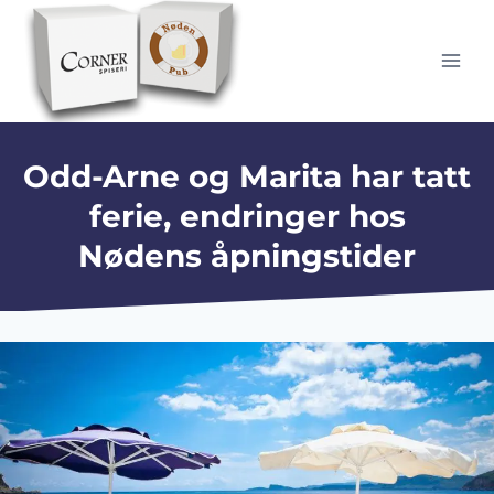
Skip
to
content
Odd-Arne og Marita har tatt
ferie, endringer hos
Nødens åpningstider