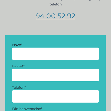
telefon
94 00 52 92
Navn
*
E-post
*
Telefon
*
Din henvendelse
*