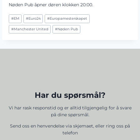
Nøden Pub åpner døren klokken 20:00.
Post
#
EM
#
Euro24
#
Europamesterskapet
Tags:
#
Manchester United
#
Nøden Pub
Har du spørsmål?
​Vi har rask responstid og er alltid ​tilgjengelig for å svare
på dine spørsmål.
Send oss en henvendelse via skjemaet, eller ring oss på
telefon