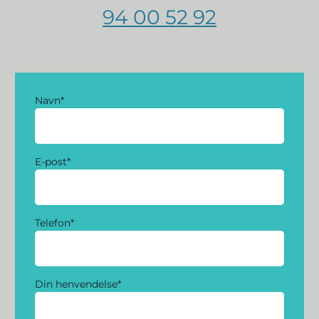
94 00 52 92
Navn
*
E-post
*
Telefon
*
Din henvendelse
*