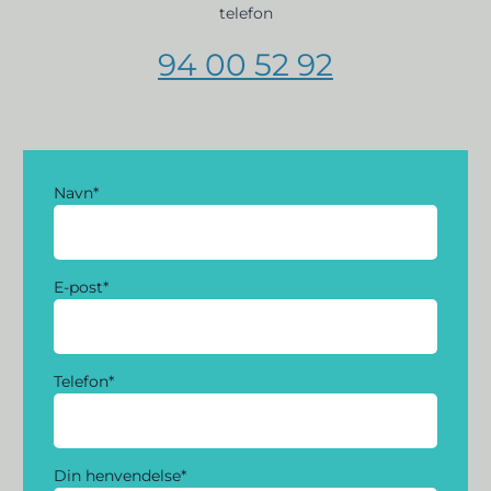
telefon
94 00 52 92
Navn
*
E-post
*
Telefon
*
Din henvendelse
*