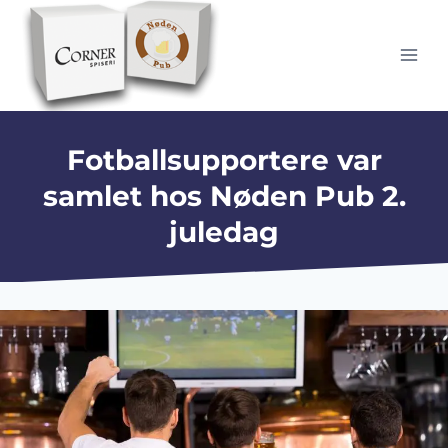
Skip
to
content
Fotballsupportere var
samlet hos Nøden Pub 2.
juledag