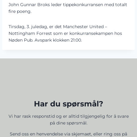
John Gunnar Broks leder tippekonkurransen med totalt
fire poeng.
Tirsdag, 3. juledag, er det Manchester United –
Nottingham Forrest som er konkurransekampen hos
Nøden Pub. Avspark klokken 21:00.
Har du spørsmål?
​Vi har rask responstid og er alltid ​tilgjengelig for å svare
på dine spørsmål.
Send oss en henvendelse via skjemaet, eller ring oss på